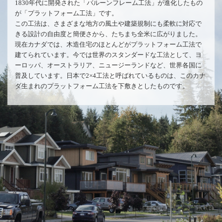
1830年代に開発された「バルーンフレーム工法」が進化したもの
が「プラットフォーム工法」です。
この工法は、さまざまな地方の風土や建築規制にも柔軟に対応で
きる設計の自由度と簡便さから、たちまち全米に広がりました。
現在カナダでは、木造住宅のほとんどがプラットフォーム工法で
建てられています。今では世界のスタンダードな工法として、ヨ
ーロッパ、オーストラリア、ニュージーランドなど、世界各国に
普及しています。日本で2×4工法と呼ばれているものは、このカナ
ダ生まれのプラットフォーム工法を下敷きとしたものです。