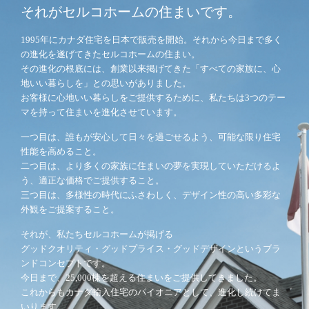
それがセルコホームの住まいです。
1995年にカナダ住宅を日本で販売を開始。それから今日まで多く
の進化を遂げてきたセルコホームの住まい。
その進化の根底には、創業以来掲げてきた「すべての家族に、心
地いい暮らしを」との思いがありました。
お客様に心地いい暮らしをご提供するために、私たちは3つのテー
マを持って住まいを進化させています。
一つ目は、誰もが安心して日々を過ごせるよう、可能な限り住宅
性能を高めること。
二つ目は、より多くの家族に住まいの夢を実現していただけるよ
う、適正な価格でご提供すること。
三つ目は、多様性の時代にふさわしく、デザイン性の高い多彩な
外観をご提案すること。
それが、私たちセルコホームが掲げる
グッドクオリティ・グッドプライス・グッドデザインというブラ
ンドコンセプトです。
今日まで、25,000棟を超える住まいをご提供してきました。
これからもカナダ輸入住宅のパイオニアとして、進化し続けてま
いります。